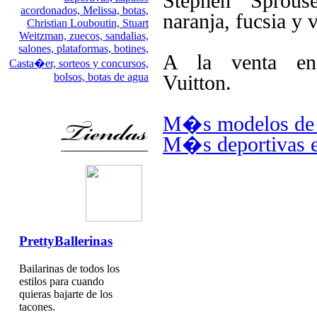
Stephen Sprous
acordonados,
Melissa,
botas,
naranja, fucsia y 
Christian Louboutin,
Stuart
Weitzman,
zuecos,
sandalias,
salones,
plataformas,
botines,
A la venta en
Casta�er,
sorteos y concursos,
bolsos,
botas de agua
Vuitton.
M�s modelos de 
M�s deportivas 
PrettyBallerinas
Bailarinas de todos los
estilos para cuando
quieras bajarte de los
tacones.