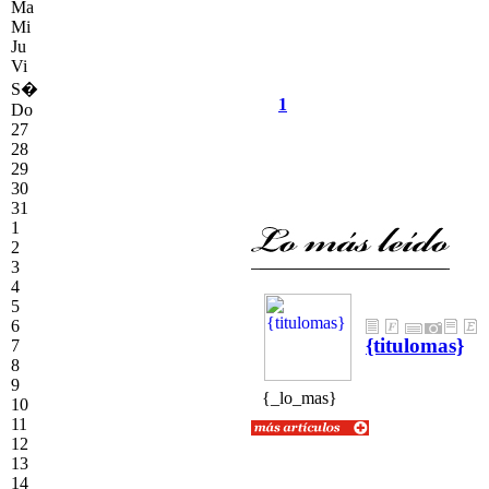
Ma
Mi
Ju
Vi
S�
1
Do
27
28
29
30
31
1
2
3
4
5
6
{titulomas}
7
8
9
{textolomas}
{_lo_mas}
10
11
12
13
14