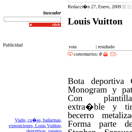
Redacci�n 27, Enero, 2009
buscador
Louis Vuitton
Publicidad
vota
|
resultado
comentarios:
0
Bota deportiva 
Monogram y pat
Con plantil
extra�ble y ti
becerro metaliz
Vialis,
cu�as,
bailarinas,
Forma parte d
exposiciones,
Louis Vuitton,
deportivas,
zapatos