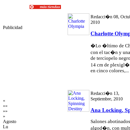
Redacci�n 08, Octu
2010
Publicidad
Charlotte Olym
�Lo �ltimo de Ch
con el tac�n y una
de terciopelo negr
14 cm de plexigl�s
en cinco colores,...
Redacci�n 13,
Septiembre, 2010
«
««
Ana Locking, Sp
»»
»
Salones abotinados 
Agosto
Lu
algod�n, con multi