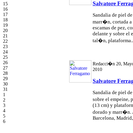
Salvatore Ferr
15
16
17
Sandalia de piel de
18
marr�n, cortada a 
19
escamas de pez, co
20
delante y sobre el 
21
tal�n, plataforma..
22
23
24
25
26
Redacci�n 20, May
27
2010
28
29
Salvatore Ferr
30
31
Sandalia de piel de
1
sobre el empeine, p
2
(13 cm) y platafor
3
4
dorado y marr�n. A
5
Barcelona, Madrid,.
6