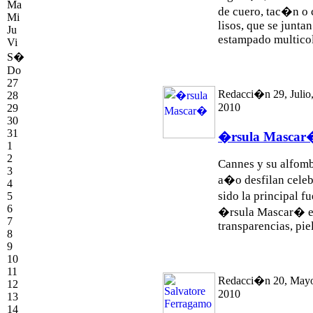
Ma
de cuero, tac�n o 
Mi
lisos, que se juntan
Ju
estampado multicol
Vi
S�
Do
27
Redacci�n 29, Julio
28
2010
29
30
31
�rsula Mascar
1
2
Cannes y su alfomb
3
a�o desfilan celebr
4
sido la principal f
5
6
�rsula Mascar� es
7
transparencias, piel
8
9
10
11
Redacci�n 20, May
12
2010
13
14