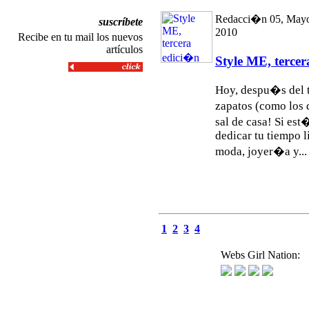
Redacci�n 05, May
suscríbete
2010
Recibe en tu mail los nuevos
artículos
Style ME, terce
Hoy, despu�s del t
zapatos (como los 
sal de casa! Si est
dedicar tu tiempo l
moda, joyer�a y...
1
2
3
4
Webs Girl Nation: