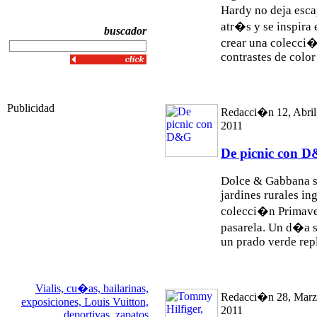
Hardy no deja esca
atr�s y se inspira
buscador
crear una colecci�
contrastes de color 
Publicidad
Redacci�n 12, Abril
2011
De picnic con 
Dolce & Gabbana se
jardines rurales in
colecci�n Primave
pasarela. Un d�a so
un prado verde reple
Vialis,
cu�as,
bailarinas,
Redacci�n 28, Marz
exposiciones,
Louis Vuitton,
2011
deportivas,
zapatos