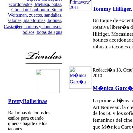
acordonados,
Melissa,
botas,
Tommy Hilfiger,
Christian Louboutin,
Stuart
Weitzman,
zuecos,
sandalias,
Un toque de excent
salones,
plataformas,
botines,
Casta�er,
sorteos y concursos,
rotativa librer�a
bolsos,
botas de agua
Hilfiger. Mocasine
botines acordonado
robustos tacones c
Redacci�n 18, Octu
2010
M�nica Garc�
La primera l�nea de
PrettyBallerinas
Art Nouveau, la ci
Bailarinas de todos los
de los 50 y los sof
estilos para cuando
femeninos del cine
quieras bajarte de los
que M�nica Garc�a
tacones.