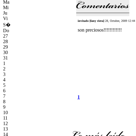
Ma
Mi
Ju
Vi
invitado [fany riera]
28, Octubre, 2009 12:44
S�
son preciosos!!!!!!!!!!!!
Do
27
28
29
30
31
1
2
3
4
5
6
7
1
8
9
10
11
12
13
14