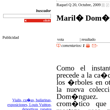
Raquel Q 20, Octubre, 2009
buscador
Maril� Dom�
Publicidad
vota
|
resultado
comentarios:
1
Como el instan
precede a la ca�d
los �rboles en o
la nueva colec
Dom�nguez.
Vialis,
cu�as,
bailarinas,
crom�tico que
exposiciones,
Louis Vuitton,
deportivas,
zapatos