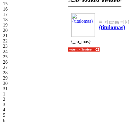
15
16
17
18
19
{titulomas}
20
21
{textolomas}
22
{_lo_mas}
23
24
25
26
27
28
29
30
31
1
2
3
4
5
6