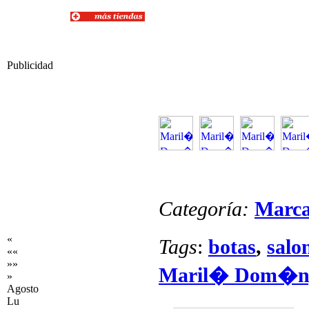
Publicidad
Categoría:
Marc
«
Tags
:
botas
,
salo
««
»»
Maril� Dom�n
»
Agosto
Lu