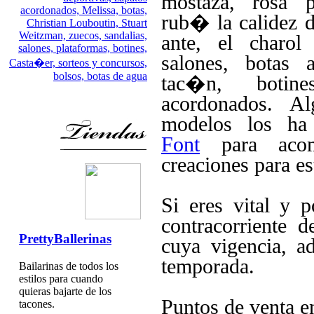
mostaza, rosa 
acordonados,
Melissa,
botas,
rub� la calidez d
Christian Louboutin,
Stuart
Weitzman,
zuecos,
sandalias,
ante, el charo
salones,
plataformas,
botines,
salones, botas 
Casta�er,
sorteos y concursos,
bolsos,
botas de agua
tac�n, botin
acordonados. A
modelos los ha
Font
para aco
creaciones para e
Si eres vital y 
contracorriente d
PrettyBallerinas
cuya vigencia, 
temporada.
Bailarinas de todos los
estilos para cuando
quieras bajarte de los
Puntos de venta
tacones.