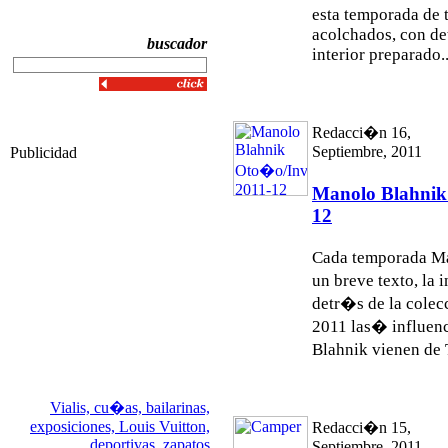
esta temporada de 
acolchados, con det
buscador
interior preparado..
Redacci�n 16,
Septiembre, 2011
Publicidad
Manolo Blahnik
12
Cada temporada Ma
un breve texto, la
detr�s de la colec
2011 las� influenc
Blahnik vienen de T
Vialis,
cu�as,
bailarinas,
exposiciones,
Louis Vuitton,
Redacci�n 15,
deportivas,
zapatos
Septiembre, 2011