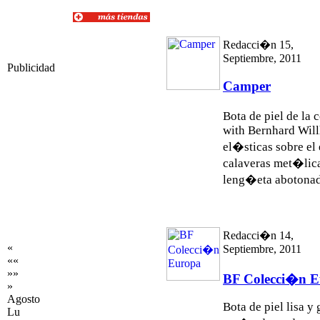
Redacci�n 15,
Septiembre, 2011
Publicidad
Camper
Bota de piel de l
with Bernhard Will
el�sticas sobre el
calaveras met�lica
leng�eta abotonada 
Redacci�n 14,
«
Septiembre, 2011
««
»»
BF Colecci�n 
»
Agosto
Bota de piel lisa y
Lu