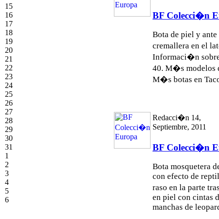
15
BF Colecci�n 
16
17
18
Bota de piel y ant
19
cremallera en el la
20
Informaci�n sobre
21
22
40. M�s modelos 
23
M�s botas en Taco
24
25
26
27
Redacci�n 14,
28
Septiembre, 2011
29
30
BF Colecci�n 
31
1
2
Bota mosquetera de
3
con efecto de reptil
4
raso en la parte t
5
en piel con cintas
6
manchas de leopardo