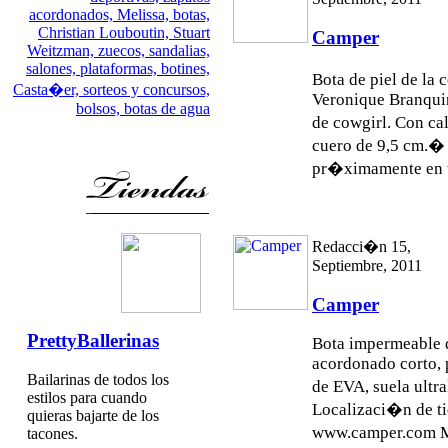
acordonados,
Melissa,
botas,
Christian Louboutin,
Stuart
Camper
Weitzman,
zuecos,
sandalias,
salones,
plataformas,
botines,
Bota de piel de la
Casta�er,
sorteos y concursos,
Veronique Branquin
bolsos,
botas de agua
de cowgirl. Con ca
cuero de 9,5 cm.� 
pr�ximamente en 
Redacci�n 15,
Septiembre, 2011
Camper
PrettyBallerinas
Bota impermeable d
acordonado corto,
Bailarinas de todos los
de EVA, suela ultr
estilos para cuando
Localizaci�n de ti
quieras bajarte de los
www.camper.com M
tacones.