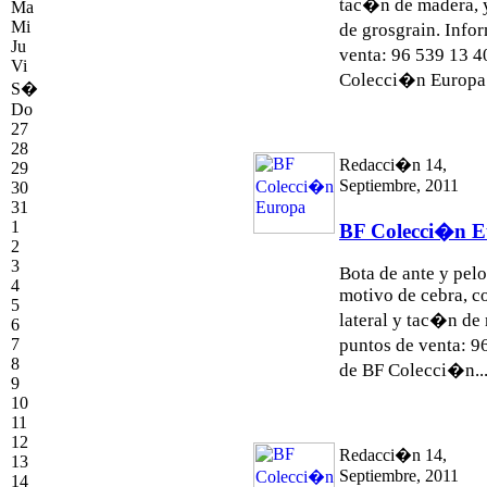
tac�n de madera, y 
Ma
Mi
de grosgrain. Info
Ju
venta: 96 539 13 
Vi
Colecci�n Europa
S�
Do
27
28
Redacci�n 14,
29
Septiembre, 2011
30
31
1
BF Colecci�n 
2
3
Bota de ante y pel
4
motivo de cebra, co
5
lateral y tac�n d
6
7
puntos de venta: 
8
de BF Colecci�n..
9
10
11
12
Redacci�n 14,
13
Septiembre, 2011
14