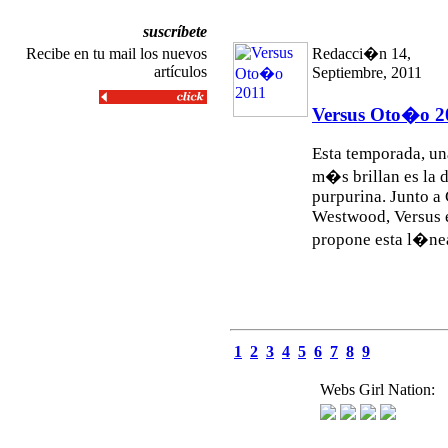
suscríbete
Recibe en tu mail los nuevos
Redacci�n 14,
artículos
Septiembre, 2011
Versus Oto�o 2
Esta temporada, un
m�s brillan es la 
purpurina. Junto a
Westwood, Versus e
propone esta l�nea
1
2
3
4
5
6
7
8
9
Webs Girl Nation: