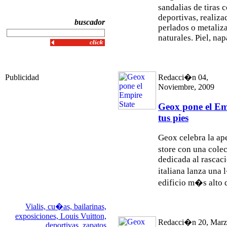
sandalias de tiras 
deportivas, realiza
buscador
perlados o metaliza
naturales. Piel, napa
Publicidad
Redacci�n 04,
Noviembre, 2009
Geox pone el Em
tus pies
Geox celebra la ap
store con una cole
dedicada al rascac
italiana lanza una 
edificio m�s alto d
Vialis,
cu�as,
bailarinas,
exposiciones,
Louis Vuitton,
Redacci�n 20, Marz
deportivas,
zapatos