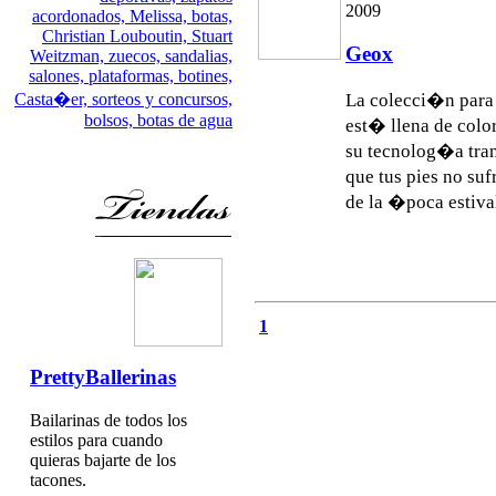
2009
acordonados,
Melissa,
botas,
Christian Louboutin,
Stuart
Geox
Weitzman,
zuecos,
sandalias,
salones,
plataformas,
botines,
Casta�er,
sorteos y concursos,
La colecci�n para
bolsos,
botas de agua
est� llena de colo
su tecnolog�a tran
que tus pies no suf
de la �poca estival.
1
PrettyBallerinas
Bailarinas de todos los
estilos para cuando
quieras bajarte de los
tacones.