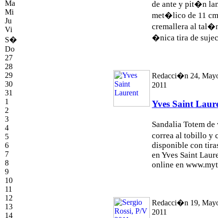
Ma
de ante y pit�n l
Mi
met�lico de 11 cm.
Ju
cremallera al tal�n
Vi
�nica tira de sujec
S�
Do
27
28
29
Redacci�n 24, May
30
2011
31
1
Yves Saint Laur
2
3
Sandalia Totem de 
4
correa al tobillo 
5
disponible con tira
6
7
en Yves Saint Laur
8
online en www.myth
9
10
11
12
Redacci�n 19, May
13
2011
14