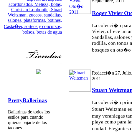
Septiembre, 2011
acordonados,
Melissa,
botas,
Christian Louboutin,
Stuart
Roger Vivier O
Weitzman,
zuecos,
sandalias,
salones,
plataformas,
botines,
La colecci�n para
Casta�er,
sorteos y concursos,
Vivier, ofrece un 
bolsos,
botas de agua
Sandalias, salones 
rodilla, con tonos 
bosques en oto�o e
Redacci�n 27, Julio
2011
Stuart Weitzma
PrettyBallerinas
La colecci�n prim
Stuart Weitzman es
Bailarinas de todos los
muy veraniegas tan
estilos para cuando
playa como para la
quieras bajarte de los
tacones.
ciudad. Elegantes 