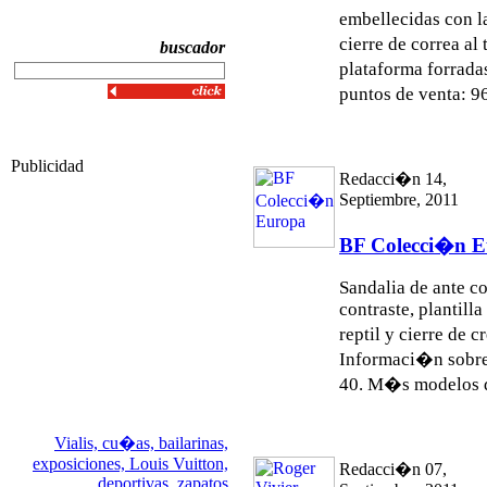
embellecidas con l
cierre de correa al
buscador
plataforma forrad
puntos de venta: 9
Publicidad
Redacci�n 14,
Septiembre, 2011
BF Colecci�n 
Sandalia de ante c
contraste, plantil
reptil y cierre de 
Informaci�n sobre
40. M�s modelos d
Vialis,
cu�as,
bailarinas,
exposiciones,
Louis Vuitton,
Redacci�n 07,
deportivas,
zapatos