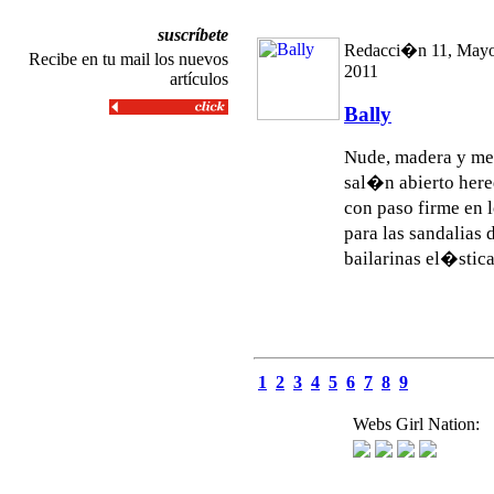
suscríbete
Redacci�n 11, Mayo
Recibe en tu mail los nuevos
2011
artículos
Bally
Nude, madera y me
sal�n abierto here
con paso firme en
para las sandalias 
bailarinas el�sticas
1
2
3
4
5
6
7
8
9
Webs Girl Nation: