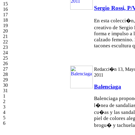
15
Sergio Rossi, P/
16
17
18
En esta colecci�n,
19
creativo de Sergio
20
forma e impulso a 
21
calzado femenino. P
22
tacones escultura q
23
24
25
26
27
Redacci�n 13, May
28
2011
29
30
Balenciaga
31
1
Balenciaga propon
2
l�nea de sandalias
3
cu�as y las sandal
4
5
piel de colores ale
6
brogu� y tachuelas