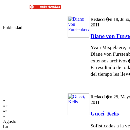
Redacci�n 18, Julio
2011
Publicidad
Diane von Furst
Yvan Mispelaere, n
Diane von Fursten
extensos archivos�
El resultado de t
del tiempo les llev
Redacci�n 25, May
«
2011
««
»»
Gucci, Kelis
»
Agosto
Sofisticadas a la 
Lu