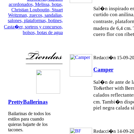
acordonados,
Melissa,
botas,
Sal�n inspirado en
Christian Louboutin,
Stuart
curtido con anilina,
Weitzman,
zuecos,
sandalias,
salones,
plataformas,
botines,
contraste, platafo
Casta�er,
sorteos y concursos,
madera de 6,4 cm.
bolsos,
botas de agua
cuero flor con ribet
Redacci�n 15-09-2
Camper
Sal�n de ante de 
To&ether with Ber
calados reflectant
PrettyBallerinas
cm. Tambi�n dispon
piel negra calada si
Bailarinas de todos los
estilos para cuando
quieras bajarte de los
tacones.
Redacci�n 14-09-2