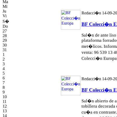
Ma
Mi
Ju
Redacci�n 14-09-2
Vi
S�
BF Colecci�n 
Do
27
Sal�n de ante lis
28
plataforma forrados
29
30
met�licos. Inform
31
venta: 96 539 13 
1
Colecci�n Euro
2
3
4
5
6
Redacci�n 14-09-2
7
8
BF Colecci�n 
9
10
Sal�n abierto de 
11
tobillera decorada
12
13
cu�a en contraste
14