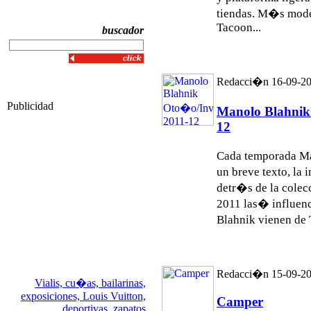
tiendas. M�s mod
Tacoon...
buscador
Redacci�n 16-09-2
Publicidad
Manolo Blahnik
12
Cada temporada Ma
un breve texto, la
detr�s de la colec
2011 las� influenc
Blahnik vienen de T
Redacci�n 15-09-2
Vialis,
cu�as,
bailarinas,
exposiciones,
Louis Vuitton,
Camper
deportivas,
zapatos