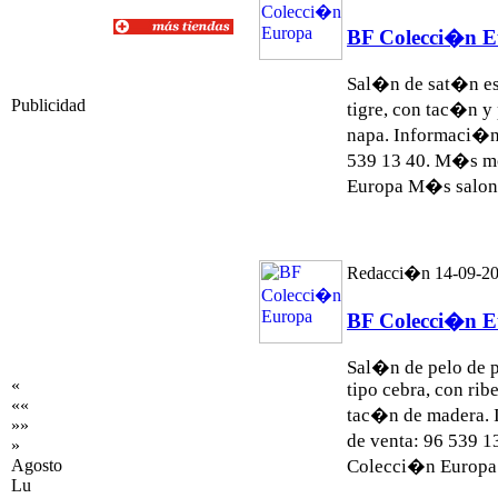
BF Colecci�n 
Sal�n de sat�n e
Publicidad
tigre, con tac�n y
napa. Informaci�n 
539 13 40. M�s m
Europa M�s
salon
Redacci�n 14-09-2
BF Colecci�n 
Sal�n de pelo de 
«
tipo cebra, con rib
««
tac�n de madera. 
»»
de venta: 96 539 
»
Agosto
Colecci�n Europa
Lu