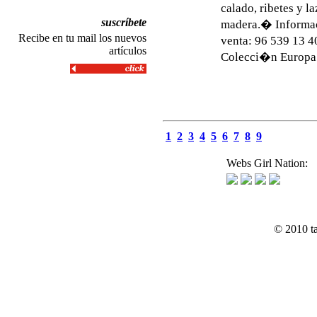
calado, ribetes y l
suscríbete
madera.� Informa
Recibe en tu mail los nuevos
venta: 96 539 13 
artículos
Colecci�n Euro
1
2
3
4
5
6
7
8
9
Webs Girl Nation:
© 2010 t