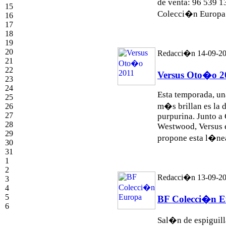
de venta: 96 539 
15
Colecci�n Euro
16
17
18
19
20
Redacci�n 14-09-2
21
22
Versus Oto�o 2
23
24
Esta temporada, un
25
m�s brillan es la 
26
27
purpurina. Junto a
28
Westwood, Versus e
29
propone esta l�nea
30
31
1
2
Redacci�n 13-09-2
3
4
5
BF Colecci�n 
6
Sal�n de espiguill