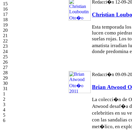
Redacci�n 12-09-2
15
16
Christian Loub
17
18
19
Esta temporada lo
20
lucen como piedras
21
suelas rojas. Los t
22
amatista irradian 
23
donde predomina el 
24
25
26
27
28
Redacci�n 09-09-2
29
30
Brian Atwood 
31
1
2
La colecci�n de O
3
Atwood desaf�a des
4
celebrities en su 
5
con las sandalias 
6
met�lico, en explos