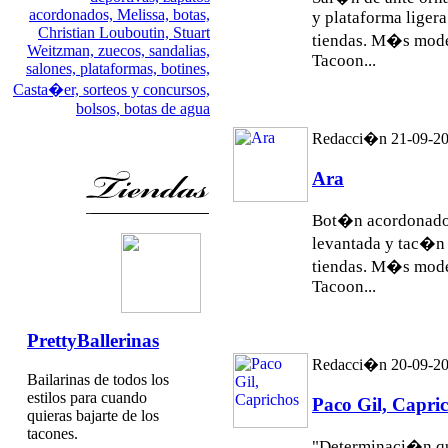
acordonados,
Melissa,
botas,
y plataforma ligera
Christian Louboutin,
Stuart
tiendas. M�s mod
Weitzman,
zuecos,
sandalias,
Tacoon...
salones,
plataformas,
botines,
Casta�er,
sorteos y concursos,
bolsos,
botas de agua
Redacci�n 21-09-2
Ara
Bot�n acordonado 
levantada y tac�n 
tiendas. M�s mod
Tacoon...
PrettyBallerinas
Redacci�n 20-09-2
Bailarinas de todos los
estilos para cuando
Paco Gil, Capri
quieras bajarte de los
tacones.
"Determinaci�n qu