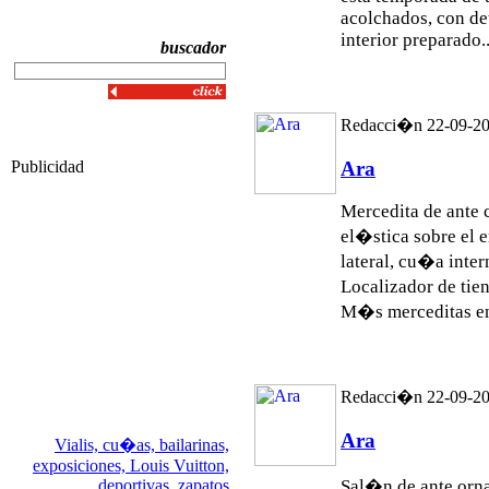
acolchados, con det
interior preparado..
buscador
Redacci�n 22-09-2
Ara
Publicidad
Mercedita de ante c
el�stica sobre el 
lateral, cu�a inte
Localizador de ti
M�s merceditas en 
Redacci�n 22-09-2
Ara
Vialis,
cu�as,
bailarinas,
exposiciones,
Louis Vuitton,
deportivas,
zapatos
Sal�n de ante or