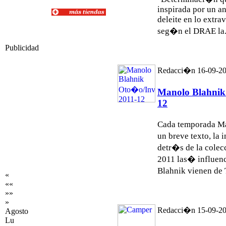
inspirada por un a
deleite en lo extra
seg�n el DRAE la.
Publicidad
Redacci�n 16-09-2
Manolo Blahnik
12
Cada temporada Ma
un breve texto, la
detr�s de la colec
2011 las� influenc
Blahnik vienen de T
«
««
»»
»
Redacci�n 15-09-2
Agosto
Lu