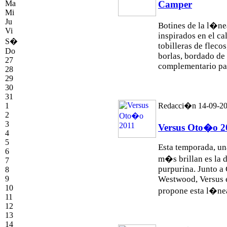
Camper
Ma
Mi
Ju
Botines de la l�ne
Vi
inspirados en el ca
S�
tobilleras de flec
Do
borlas, bordado de 
27
complementario par
28
29
30
31
1
Redacci�n 14-09-2
2
3
Versus Oto�o 2
4
5
Esta temporada, un
6
m�s brillan es la 
7
purpurina. Junto a
8
9
Westwood, Versus e
10
propone esta l�nea
11
12
13
14