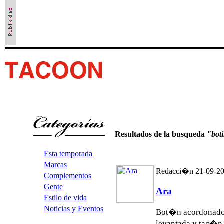
Resultados de la busqueda
"bot
Esta temporada
Marcas
Redacci�n 21-09-2
Complementos
Gente
Ara
Estilo de vida
Noticias y Eventos
Bot�n acordonado 
levantada y tac�n 