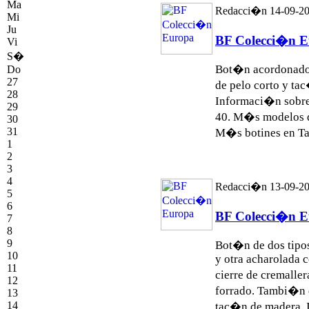
Ma
Redacci�n 14-09-2
Mi
Ju
BF Colecci�n 
Vi
S�
Bot�n acordonado 
Do
27
de pelo corto y ta
28
Informaci�n sobre
29
40. M�s modelos 
30
31
M�s
botines
en Ta.
1
2
3
4
Redacci�n 13-09-2
5
6
BF Colecci�n 
7
8
9
Bot�n de dos tipos
10
y otra acharolada 
11
cierre de cremaller
12
forrado. Tambi�n 
13
14
tac�n de madera. 