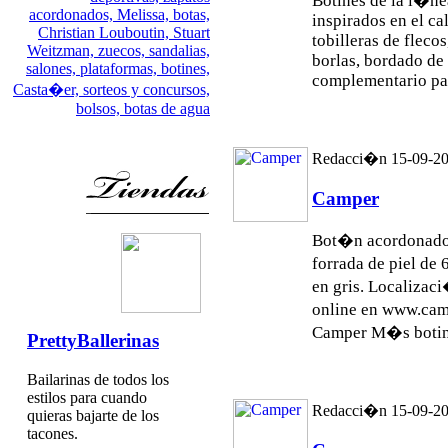
Botines de la l�ne
acordonados,
Melissa,
botas,
inspirados en el ca
Christian Louboutin,
Stuart
tobilleras de flec
Weitzman,
zuecos,
sandalias,
borlas, bordado de 
salones,
plataformas,
botines,
complementario par
Casta�er,
sorteos y concursos,
bolsos,
botas de agua
Redacci�n 15-09-2
Camper
Bot�n acordonado 
forrada de piel de
en gris. Localizac
online en www.ca
Camper M�s
boti
PrettyBallerinas
Bailarinas de todos los
estilos para cuando
Redacci�n 15-09-2
quieras bajarte de los
tacones.