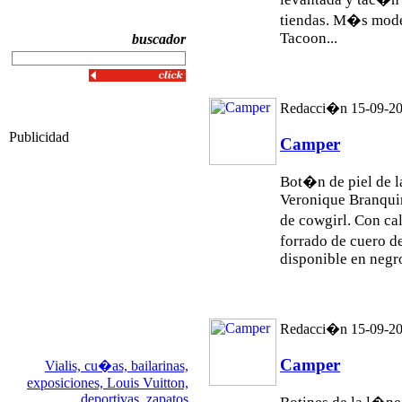
tiendas. M�s mod
Tacoon...
buscador
Redacci�n 15-09-2
Publicidad
Camper
Bot�n de piel de 
Veronique Branquin
de cowgirl. Con ca
forrado de cuero 
disponible en negro.
Redacci�n 15-09-2
Camper
Vialis,
cu�as,
bailarinas,
exposiciones,
Louis Vuitton,
deportivas,
zapatos