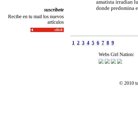
amatista irradian 
donde predomina el 
suscríbete
Recibe en tu mail los nuevos
artículos
1
2
3
4
5
6
7
8
9
Webs Girl Nation:
© 2010 t