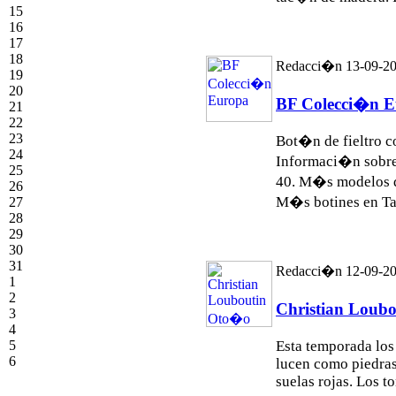
15
16
17
18
Redacci�n 13-09-2
19
20
BF Colecci�n 
21
22
23
Bot�n de fieltro c
24
Informaci�n sobre
25
40. M�s modelos 
26
M�s
botines
en Ta
27
28
29
30
31
Redacci�n 12-09-2
1
2
Christian Loub
3
4
5
Esta temporada lo
6
lucen como piedras
suelas rojas. Los t