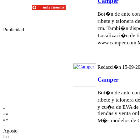
Camper
Bot�n de ante con 
ribete y talonera 
cm. Tambi�n dispo
Publicidad
Localizaci�n de ti
www.camper.com M
Redacci�n 15-09-2
Camper
Bot�n de ante con 
ribete y talonera d
y cu�a de EVA de 
«
tiendas y venta o
««
»»
M�s modelos de Ca
»
Agosto
Lu