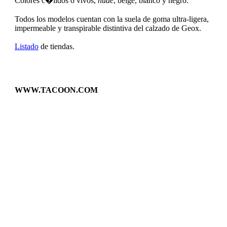
Colores c�lidos o vivos,
nude
, beige, blanco y negro.
Todos los modelos cuentan con la suela de goma ultra-ligera,
impermeable y transpirable distintiva del calzado de Geox.
Listado
de tiendas.
WWW.TACOON.COM